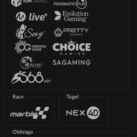
Race
Togel
Olahraga