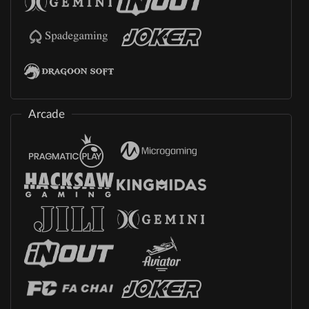
Arcade