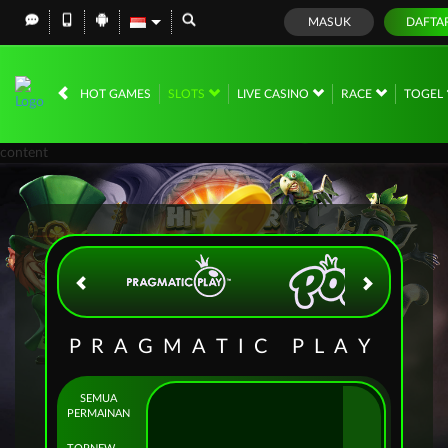
MASUK
DAFTA
IDR
12,699,902,
HOT GAMES
SLOTS
LIVE CASINO
RACE
TOGEL
content
PRAGMATIC PLAY
SEMUA
PERMAINAN