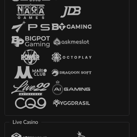
Live Casino