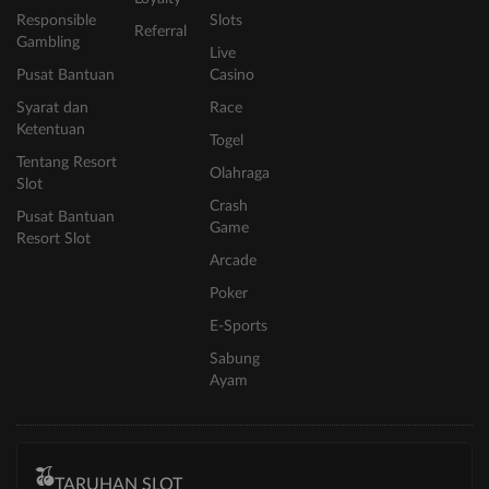
Responsible
Slots
Referral
Gambling
Live
Pusat Bantuan
Casino
Syarat dan
Race
Ketentuan
Togel
Tentang Resort
Olahraga
Slot
Crash
Pusat Bantuan
Game
Resort Slot
Arcade
Poker
E-Sports
Sabung
Ayam
TARUHAN SLOT