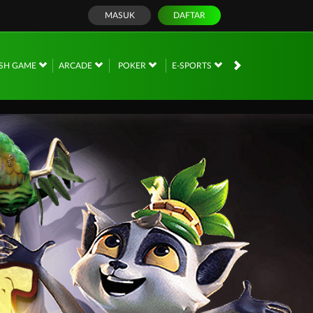
MASUK
DAFTAR
SH GAME
ARCADE
POKER
E-SPORTS
SABUNG AYAM