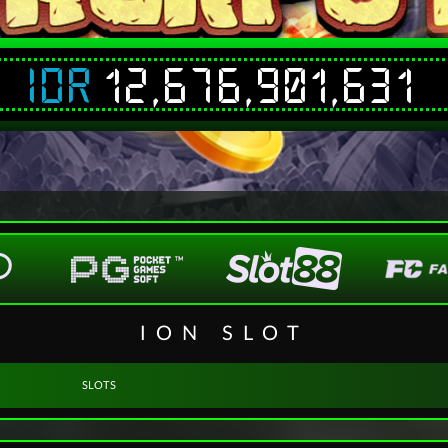
IDR
12,676,900,659
ION SLOT
SLOTS