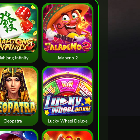
ahjong Infinity
Jalapeno 2
Cleopatra
Lucky Wheel Deluxe