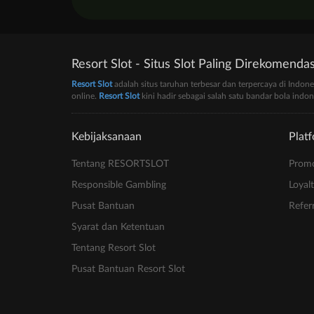
Resort Slot - Situs Slot Paling Direkomenda
Resort Slot
adalah situs taruhan terbesar dan terpercaya di Indon
online.
Resort Slot
kini hadir sebagai salah satu bandar bola ind
Kebijaksanaan
Plat
Tentang RESORTSLOT
Promo
Responsible Gambling
Loyal
Pusat Bantuan
Referr
Syarat dan Ketentuan
Tentang Resort Slot
Pusat Bantuan Resort Slot