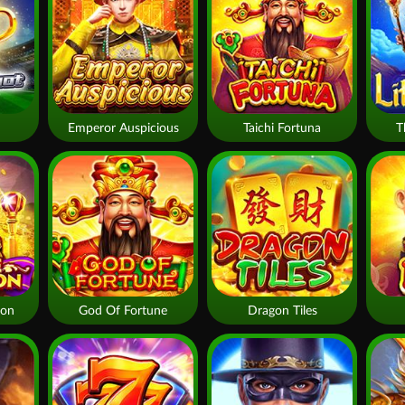
Emperor Auspicious
Taichi Fortuna
T
ion
God Of Fortune
Dragon Tiles