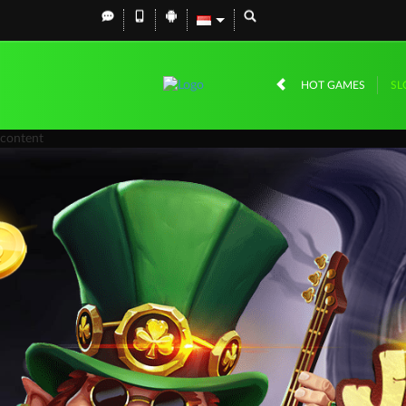
HOT GAMES
SL
content