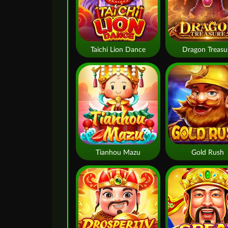
Taichi Lion Dance
Dragon Treasu
Tianhou Mazu
Gold Rush