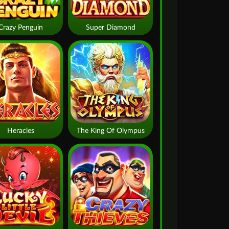
Crazy Penguin
Super Diamond
Heracles
The King Of Olympus