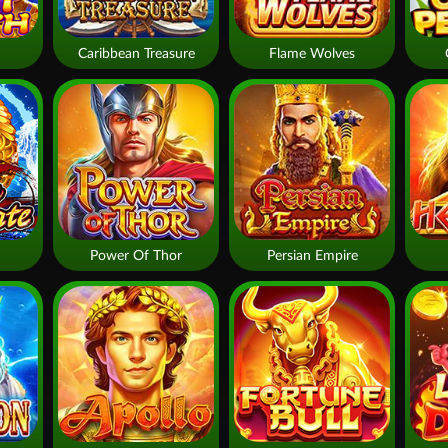
h
Caribbean Treasure
Flame Wolves
Power Of Thor
Persian Empire