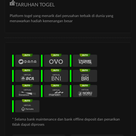
TARUHAN TOGEL
Platform togel yang menarik dari perusahan terbaik di dunia yang
menawarkan hadiah kemenangan besar
* Selama bank maintenance dan bank offline deposit dan penarikan
tidak dapat diproses