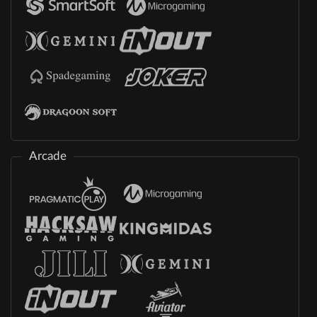
Arcade