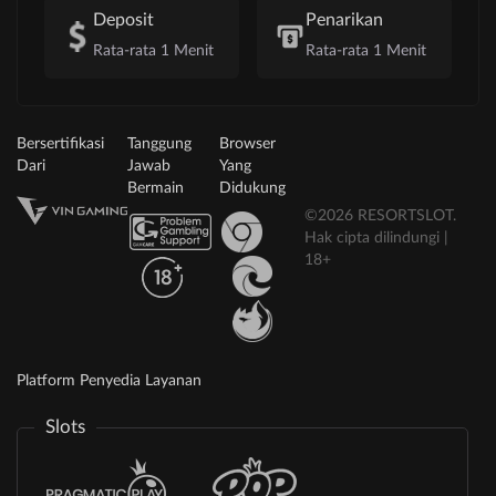
Deposit
Penarikan
Rata-rata 1 Menit
Rata-rata 1 Menit
Bersertifikasi
Tanggung
Browser
Dari
Jawab
Yang
Bermain
Didukung
©2026 RESORTSLOT.
Hak cipta dilindungi |
18+
Platform Penyedia Layanan
Slots