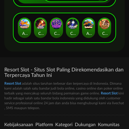
Aviator2-Sky Elite
Crash Meteor
Crash Neon
Crash Classic
Aviator
Crash Gold Rush
Resort Slot - Situs Slot Paling Direkomendasikan dan
Terpercaya Tahun Ini
Resort Slot
adalah situs taruhan terbesar dan terpercaya di Indonesia. Dimana
kami adalah salah satu bandar judi bola online, casino online dan poker online
terbaik yang mencakup seluruh bidang permainan game online.
Resort Slot
kini
hadir sebagai salah satu bandar bola indonesia yang didukung oleh customer
service profesional online 24 jam dan anda bisa menghubungi kami via livechat
, SMS maupun telepon.
Kebijaksanaan
Platform
Kategori
Dukungan
Komunitas