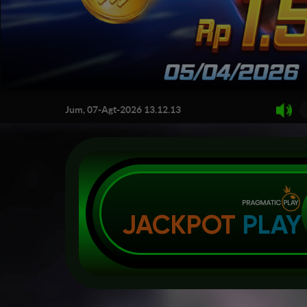
Jum, 07-Agt-2026 13.12.13
 dari 12.08.32 sampai 16.00.00. Selama waktu ini, CQ9 permainan tidak akan terse
JACKPOT
PLAY