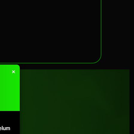
×
DI
belum