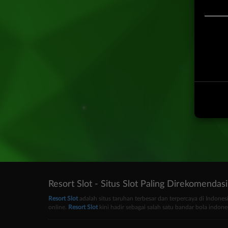
Resort Slot - Situs Slot Paling Direkomendas
Resort Slot
adalah situs taruhan terbesar dan terpercaya di Indone
online.
Resort Slot
kini hadir sebagai salah satu bandar bola indon