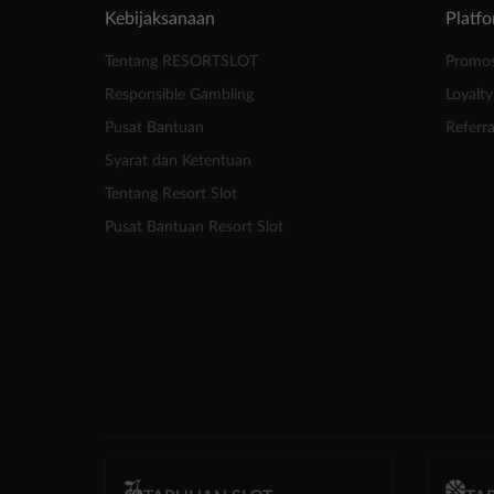
Kebijaksanaan
Platf
Tentang RESORTSLOT
Promos
Responsible Gambling
Loyalty
Pusat Bantuan
Referra
Syarat dan Ketentuan
Tentang Resort Slot
Pusat Bantuan Resort Slot