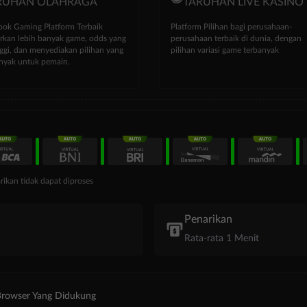
RUHAN OLAHRAGA
TARUHAN LIVE KASINO
ook Gaming Platform Terbaik
Platform Pilihan bagi perusahaan-
kan lebih banyak game, odds yang
perusahaan terbaik di dunia, dengan
nggi, dan menyediakan pilihan yang
pilihan variasi game terbanyak
anyak untuk pemain.
ikan tidak dapat diproses
Penarikan
Rata-rata 1 Menit
rowser Yang Didukung