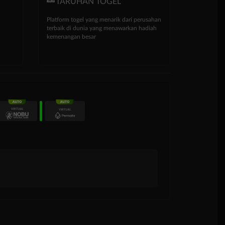
TARUHAN TOGEL
Platform togel yang menarik dari perusahan
terbaik di dunia yang menawarkan hadiah
kemenangan besar