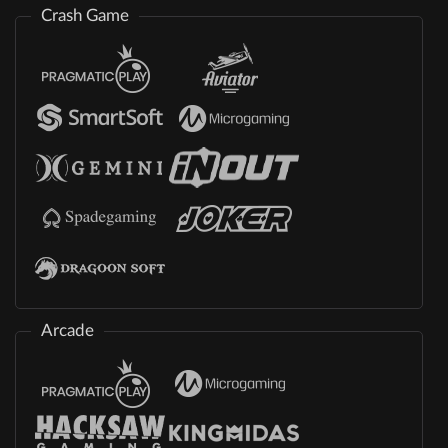
Crash Game
Arcade