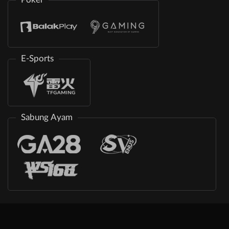
E-Sports
Sabung Ayam