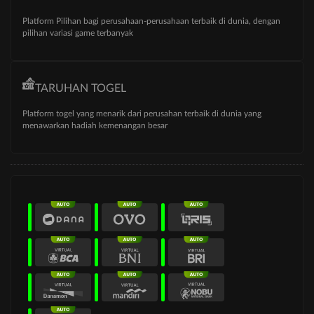
Platform Pilihan bagi perusahaan-perusahaan terbaik di dunia, dengan
pilihan variasi game terbanyak
TARUHAN TOGEL
Platform togel yang menarik dari perusahan terbaik di dunia yang
menawarkan hadiah kemenangan besar