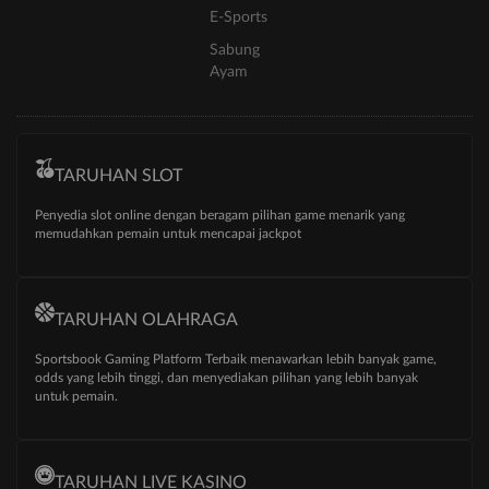
E-Sports
Sabung
Ayam
TARUHAN SLOT
Penyedia slot online dengan beragam pilihan game menarik yang
memudahkan pemain untuk mencapai jackpot
TARUHAN OLAHRAGA
Sportsbook Gaming Platform Terbaik menawarkan lebih banyak game,
odds yang lebih tinggi, dan menyediakan pilihan yang lebih banyak
untuk pemain.
TARUHAN LIVE KASINO