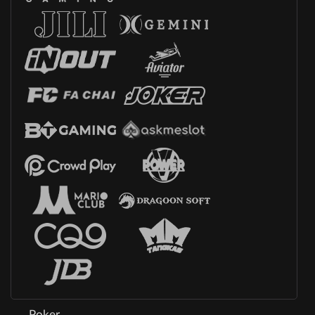
Poker