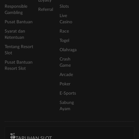
Loyalty
Responsible
Slots
Referral
Gambling
Live
Pusat Bantuan
Casino
Syarat dan
Race
Ketentuan
Togel
Tentang Resort
Olahraga
Slot
Crash
Pusat Bantuan
Game
Resort Slot
Arcade
Poker
E-Sports
Sabung
Ayam
TARUHAN SLOT