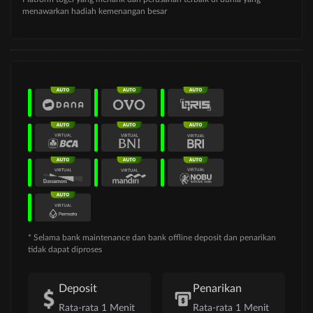
menawarkan hadiah kemenangan besar
* Selama bank maintenance dan bank offline deposit dan penarikan
tidak dapat diproses
Deposit
Penarikan
Rata-rata 1 Menit
Rata-rata 1 Menit