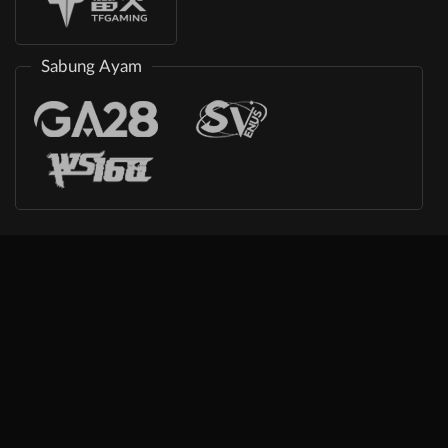
Sabung Ayam