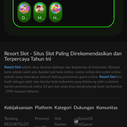
DA LE MEN
MAGIC BEANS
HAPPY DUO BAO
Resort Slot - Situs Slot Paling Direkomendasikan dan
Terpercaya Tahun Ini
Resort Slot
adalah situs taruhan terbesar dan terpercaya di Indonesia. Dimana
kami adalah salah satu bandar judi bola online, casino online dan poker online
terbaik yang mencakup seluruh bidang permainan game online.
Resort Slot
kini
hadir sebagai salah satu bandar bola indonesia yang didukung oleh customer
service profesional online 24 jam dan anda bisa menghubungi kami via livechat
, SMS maupun telepon.
Kebijaksanaan
Platform
Kategori
Dukungan
Komunitas
Tentang
Promosi
Hot
ResortSl
RESORTSLOT
Games
otGacor