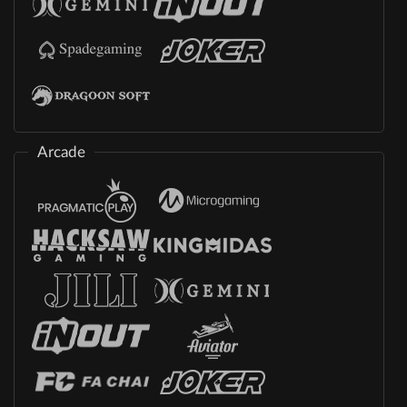
Arcade