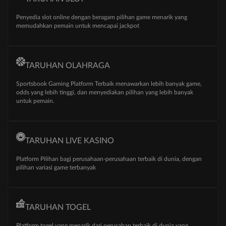
Penyedia slot online dengan beragam pilihan game menarik yang
memudahkan pemain untuk mencapai jackpot
TARUHAN OLAHRAGA
Sportsbook Gaming Platform Terbaik menawarkan lebih banyak game,
odds yang lebih tinggi, dan menyediakan pilihan yang lebih banyak
untuk pemain.
TARUHAN LIVE KASINO
Platform Pilihan bagi perusahaan-perusahaan terbaik di dunia, dengan
pilihan variasi game terbanyak
TARUHAN TOGEL
Platform togel yang menarik dari perusahan terbaik di dunia yang