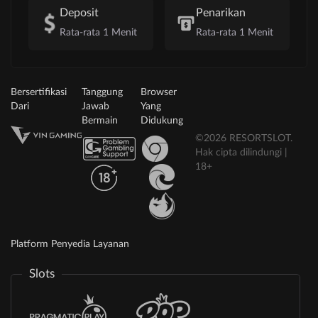
Deposit
Penarikan
Rata-rata 1 Menit
Rata-rata 1 Menit
Bersertifikasi
Tanggung
Browser
Dari
Jawab
Yang
Bermain
Didukung
©2026 RESORTSLOT.
Hak cipta dilindungi |
18+
Platform Penyedia Layanan
Slots