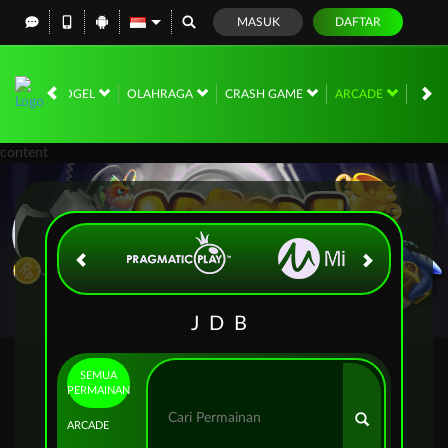
MASUK
DAFTAR
RACE
TOGEL
OLAHRAGA
CRASH GAME
ARCADE
POK
content
JDB
SEMUA
PERMAINAN
ARCADE