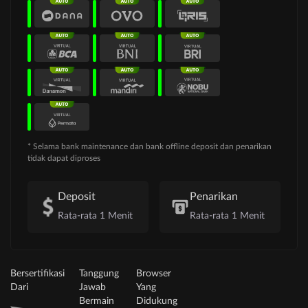
* Selama bank maintenance dan bank offline deposit dan penarikan
tidak dapat diproses
Deposit
Penarikan
Rata-rata 1 Menit
Rata-rata 1 Menit
Bersertifikasi
Tanggung
Browser
Dari
Jawab
Yang
Bermain
Didukung