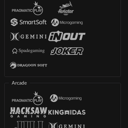
Arcade