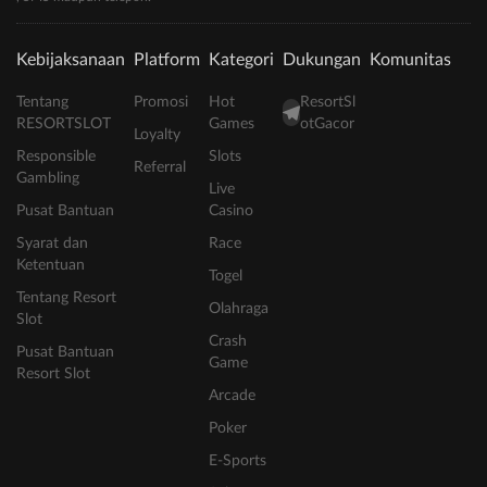
Kebijaksanaan
Platform
Kategori
Dukungan
Komunitas
Tentang
Promosi
Hot
ResortSl
RESORTSLOT
Games
otGacor
Loyalty
Responsible
Slots
Referral
Gambling
Live
Pusat Bantuan
Casino
Syarat dan
Race
Ketentuan
Togel
Tentang Resort
Olahraga
Slot
Crash
Pusat Bantuan
Game
Resort Slot
Arcade
Poker
E-Sports