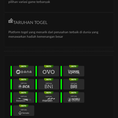
pilihan variasi game terbanyak
TARUHAN TOGEL
Platform togel yang menarik dari perusahan terbaik di dunia yang
menawarkan hadiah kemenangan besar