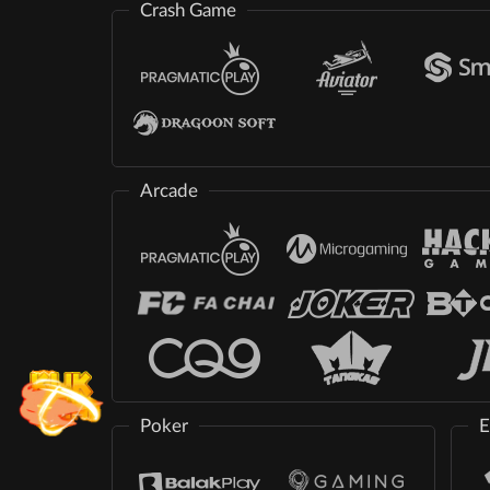
Crash Game
Arcade
Poker
E