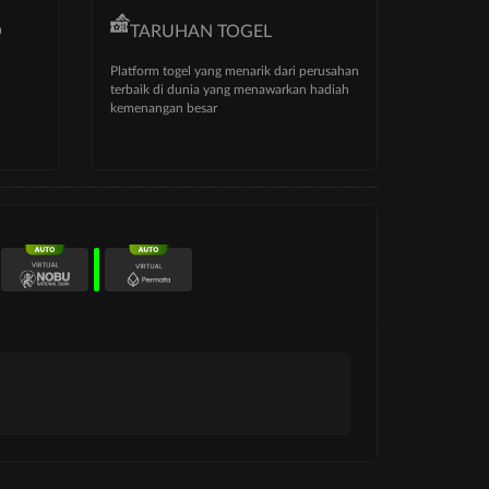
O
TARUHAN TOGEL
Platform togel yang menarik dari perusahan
terbaik di dunia yang menawarkan hadiah
kemenangan besar