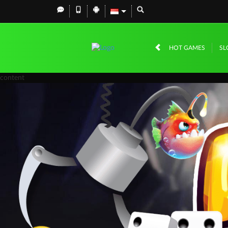
HOT GAMES
SL
content