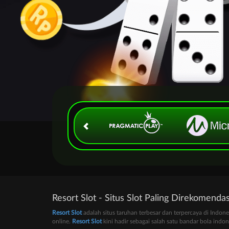
Resort Slot - Situs Slot Paling Direkomenda
Resort Slot
adalah situs taruhan terbesar dan terpercaya di Indon
online.
Resort Slot
kini hadir sebagai salah satu bandar bola ind