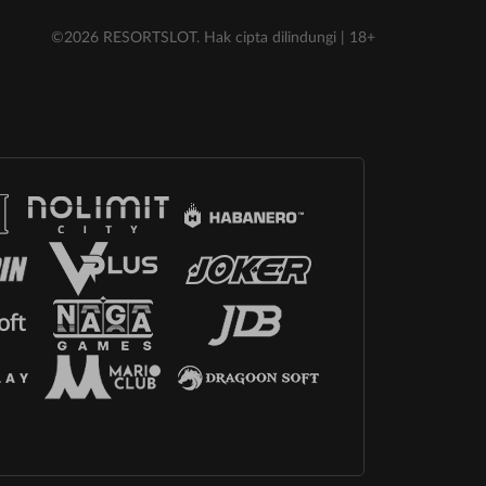
©2026 RESORTSLOT. Hak cipta dilindungi | 18+