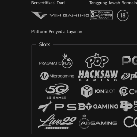
Bersertifikasi Dari
Tanggung Jawab Bermain
Platform Penyedia Layanan
Slots