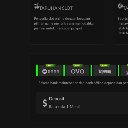
TARUHAN SLOT
T
Penyedia slot online dengan beragam
Sports
pilihan game menarik yang memudahkan
menawa
pemain untuk mencapai jackpot
lebih 
lebih 
* Selama bank maintenance dan bank offline deposit dan pen
Deposit
Rata-rata 1 Menit